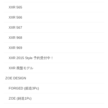
XXR 565
XXR 566
XXR 567
XXR 968
XXR 969
XXR 2015 Style 予約受付中！
XXR 廃盤モデル
ZOE DESIGN
FORGED (鍛造3Pc)
ZOE (鋳造1Pc)