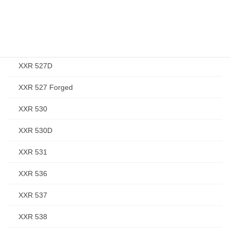
XXR 521
XXR 526
XXR 527
XXR 527D
XXR 527 Forged
XXR 530
XXR 530D
XXR 531
XXR 536
XXR 537
XXR 538