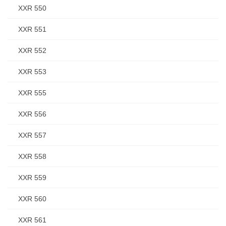
XXR 550
XXR 551
XXR 552
XXR 553
XXR 555
XXR 556
XXR 557
XXR 558
XXR 559
XXR 560
XXR 561