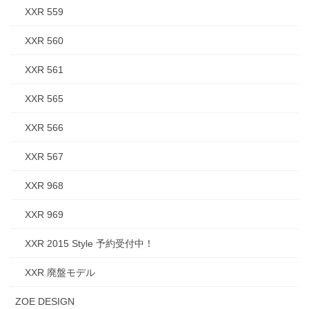
XXR 559
XXR 560
XXR 561
XXR 565
XXR 566
XXR 567
XXR 968
XXR 969
XXR 2015 Style 予約受付中！
XXR 廃盤モデル
ZOE DESIGN