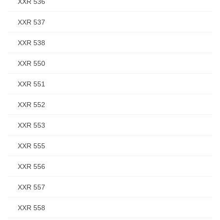
XXR 536
XXR 537
XXR 538
XXR 550
XXR 551
XXR 552
XXR 553
XXR 555
XXR 556
XXR 557
XXR 558