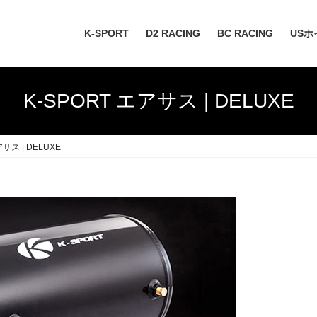
K-SPORT
D2 RACING
BC RACING
USホ
K-SPORT エアサス | DELUXE
アサス | DELUXE