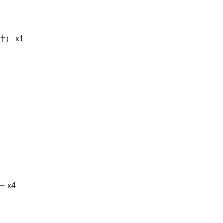
） x1
 x4