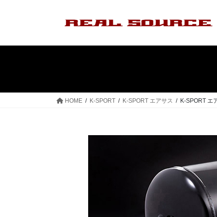
コ
ナ
ン
ビ
テ
ゲ
ン
ー
ツ
シ
へ
ョ
ス
ン
キ
に
ッ
移
HOME
K-SPORT
K-SPORT エアサス
K-SPORT エ
プ
動