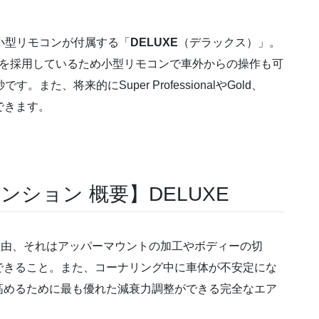
と小型リモコンが付属する「
DELUXE
（デラックス）」。
式を採用しているため小型リモコンで車外からの操作も可
た、将来的にSuper ProfessionalやGold、
できます。
ペンション 概要】DELUXE
る理由、それはアッパーマウントの加工やボディーの切
できること。また、コーナリング中に車体が不安定にな
高めるために最も優れた減衰力調整ができる完全なエア