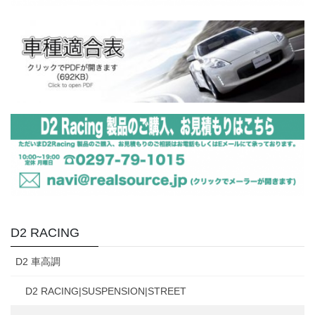
D2 RACING
D2 車高調
D2 RACING|SUSPENSION|STREET