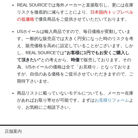
REAL SOURCEでは海外メーカーと直接取引し、更には在庫
リスクを徹底的に減らすことにより、
日本国内トップレベル
の低価格
で優良商品をご提供させていただいております。
USホイールは輸入商品ですので、毎日価格が変動していま
す。一般的な販売店では大きく円安になった時のリスクを考
え、販売価格を高めに設定していることがございます。しか
し、REAL SOURCEでは
”お客様に1円でもお安くご購入し
て頂きたい”
との考えから、
時価
で販売しております。その
為、USホイールの価格は全て「お見積り」となっておりま
すが、自信のある価格をご提示させていただきますので、ご
期待下さいませ。
商品リストに載っていないモデルについても、メーカー在庫
があればお取り寄せが可能です。まずは
お見積りフォーム
よ
り、お気軽にご相談下さい。
店舗案内