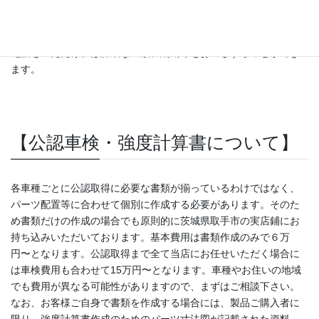
ホイールアライメント調整費用、メーター取り付けインパネ加工
費用も込みで約15万円となります。取り付け位置や取り付け方法
等により工賃は前後する場合がございます。当店までメールかお
電話をいただければ詳細な金額、納期等をお出しすることができ
ます。
【公認車検・強度計算書について】
各車種ごとに公認取得に必要な書類が揃っているわけではなく、
パーツ配置等に合わせて個別に作成する必要があります。そのた
め書類だけの作成の場合でも原則的に茨城県取手市の実店鋪にお
持ち込みいただいております。基本費用は書類作成のみで６万
円〜となります。公認取得まで全て当店にお任せいただく場合に
は車検費用も合わせて15万円〜となります。車種やお住いの地域
でも費用が異なる可能性がありますので、まずはご相談下さい。
なお、お客様ご自身で書類を作成する場合には、製品ご購入者に
限り、強度計算書作成のためのパーツ寸法図が記載された資料