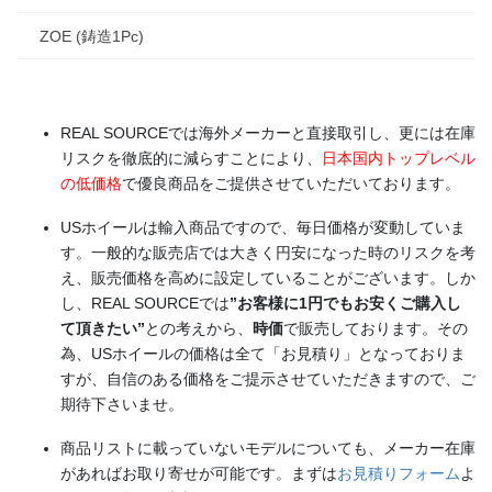
ZOE (鋳造1Pc)
REAL SOURCEでは海外メーカーと直接取引し、更には在庫
リスクを徹底的に減らすことにより、
日本国内トップレベル
の低価格
で優良商品をご提供させていただいております。
USホイールは輸入商品ですので、毎日価格が変動していま
す。一般的な販売店では大きく円安になった時のリスクを考
え、販売価格を高めに設定していることがございます。しか
し、REAL SOURCEでは
”お客様に1円でもお安くご購入し
て頂きたい”
との考えから、
時価
で販売しております。その
為、USホイールの価格は全て「お見積り」となっておりま
すが、自信のある価格をご提示させていただきますので、ご
期待下さいませ。
商品リストに載っていないモデルについても、メーカー在庫
があればお取り寄せが可能です。まずは
お見積りフォーム
よ