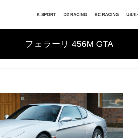
K-SPORT
D2 RACING
BC RACING
USホ
フェラーリ 456M GTA