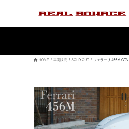
コ
ナ
ン
ビ
テ
ゲ
ン
ー
ツ
シ
へ
ョ
ス
ン
キ
に
ッ
移
HOME
車両販売
SOLD OUT
フェラーリ 456M GTA
プ
動