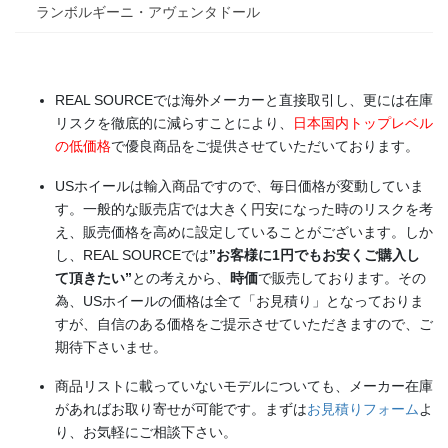
ランボルギーニ・アヴェンタドール
REAL SOURCEでは海外メーカーと直接取引し、更には在庫
リスクを徹底的に減らすことにより、
日本国内トップレベル
の低価格
で優良商品をご提供させていただいております。
USホイールは輸入商品ですので、毎日価格が変動していま
す。一般的な販売店では大きく円安になった時のリスクを考
え、販売価格を高めに設定していることがございます。しか
し、REAL SOURCEでは
”お客様に1円でもお安くご購入し
て頂きたい”
との考えから、
時価
で販売しております。その
為、USホイールの価格は全て「お見積り」となっておりま
すが、自信のある価格をご提示させていただきますので、ご
期待下さいませ。
商品リストに載っていないモデルについても、メーカー在庫
があればお取り寄せが可能です。まずは
お見積りフォーム
よ
り、お気軽にご相談下さい。