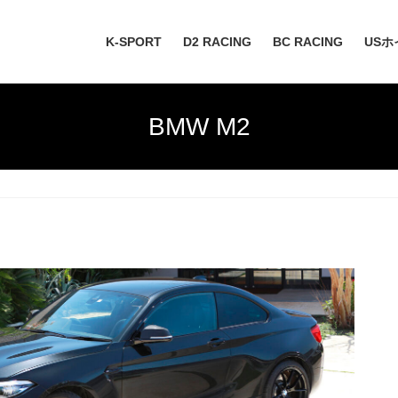
K-SPORT
D2 RACING
BC RACING
USホ
BMW M2