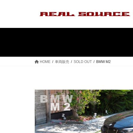
コ
ナ
ン
ビ
テ
ゲ
ン
ー
ツ
シ
へ
ョ
ス
ン
キ
に
ッ
移
HOME
車両販売
SOLD OUT
BMW M2
プ
動