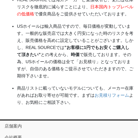
リスクを徹底的に減らすことにより、
日本国内トップレベル
の低価格
で優良商品をご提供させていただいております。
USホイールは輸入商品ですので、毎日価格が変動していま
す。一般的な販売店では大きく円安になった時のリスクを考
え、販売価格を高めに設定していることがございます。しか
し、REAL SOURCEでは
”お客様に1円でもお安くご購入し
て頂きたい”
との考えから、
時価
で販売しております。その
為、USホイールの価格は全て「お見積り」となっておりま
すが、自信のある価格をご提示させていただきますので、ご
期待下さいませ。
商品リストに載っていないモデルについても、メーカー在庫
があればお取り寄せが可能です。まずは
お見積りフォーム
よ
り、お気軽にご相談下さい。
店舗案内
会社概要