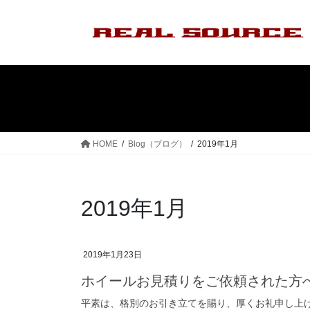
コ
ナ
ン
ビ
テ
ゲ
ン
ー
ツ
シ
へ
ョ
ス
ン
キ
に
ッ
移
HOME
Blog（ブログ）
2019年1月
プ
動
2019年1月
2019年1月23日
ホイールお見積りをご依頼された方
平素は、格別のお引き立てを賜り、厚くお礼申し上