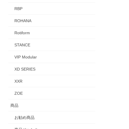
RBP
ROHANA
Rotiform
STANCE
VIP Modular
XD SERIES
XXR
ZOE
商品
お勧め商品