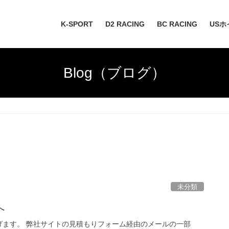
K-SPORT
D2 RACING
BC RACING
USホ
Blog（ブログ）
未分類
へ
げます。 弊社サイトの見積もりフォーム経由のメールの一部