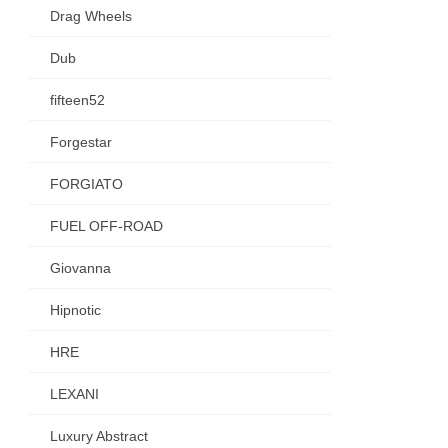
Drag Wheels
Dub
fifteen52
Forgestar
FORGIATO
FUEL OFF-ROAD
Giovanna
Hipnotic
HRE
LEXANI
Luxury Abstract