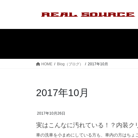
コ
ナ
ン
ビ
テ
ゲ
ン
ー
ツ
シ
へ
ョ
ス
ン
キ
に
ッ
移
HOME
Blog（ブログ）
2017年10月
プ
動
2017年10月
2017年10月26日
実はこんなに汚れている！？内装ク
車の洗車を小まめにしている方も、車内の方はちょ