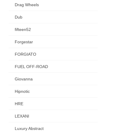
Drag Wheels
Dub
fifteen52
Forgestar
FORGIATO
FUEL OFF-ROAD
Giovanna
Hipnotic
HRE
LEXANI
Luxury Abstract