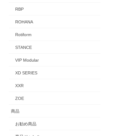
RBP
ROHANA
Rotiform
STANCE
VIP Modular
XD SERIES
XXR
ZOE
商品
お勧め商品