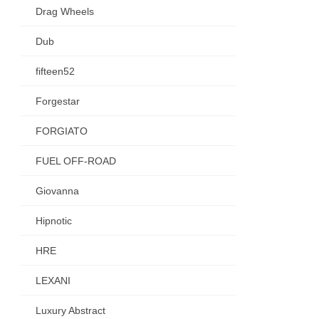
Drag Wheels
Dub
fifteen52
Forgestar
FORGIATO
FUEL OFF-ROAD
Giovanna
Hipnotic
HRE
LEXANI
Luxury Abstract