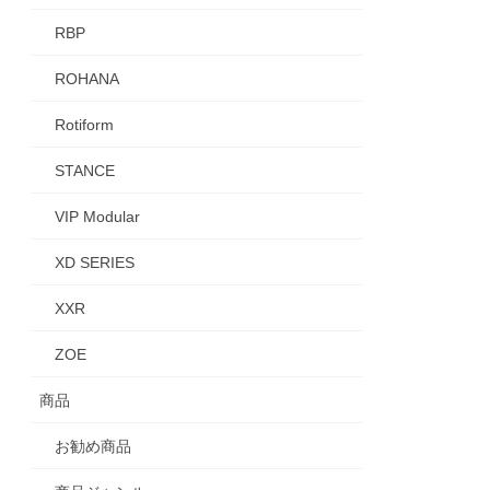
RBP
ROHANA
Rotiform
STANCE
VIP Modular
XD SERIES
XXR
ZOE
商品
お勧め商品