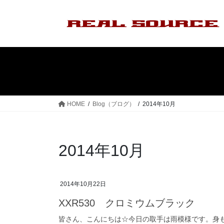
コ
ナ
ン
ビ
テ
ゲ
ン
ー
ツ
シ
へ
ョ
ス
ン
キ
に
ッ
移
HOME
Blog（ブログ）
2014年10月
プ
動
2014年10月
2014年10月22日
XXR530 クロミウムブラック
皆さん、こんにちは☆今日の取手は雨模様です。身も