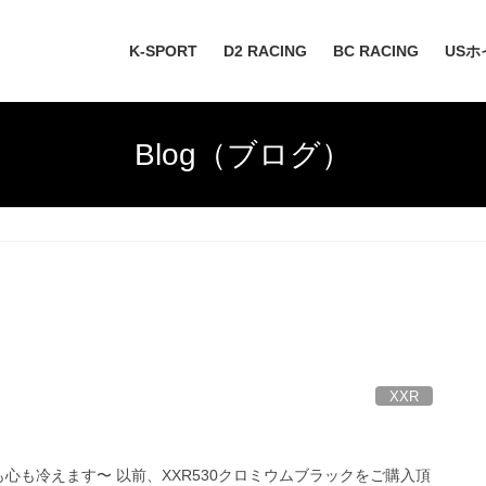
K-SPORT
D2 RACING
BC RACING
USホ
Blog（ブログ）
XXR
心も冷えます〜 以前、XXR530クロミウムブラックをご購入頂