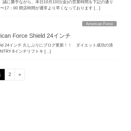
誠に勝手ながら、本日10月10日(金)の営業時間を下記の通り
00〜17：00 閉店時間が通常より早くなっております […]
American Force
 Force Shield 24インチ
 Shield 24インチ 久しぶりにブログ更新！！ ダイエット成功の清
NTRY 8インチリフトキ […]
固
固
1
2
»
定
定
ペ
ペ
ー
ー
ジ
ジ