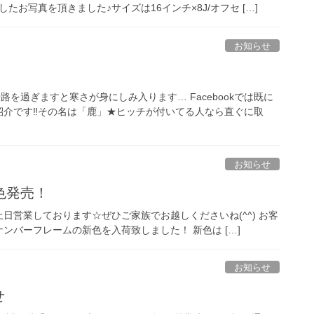
たお写真を頂きました♪サイズは16インチ×8J/オフセ […]
お知らせ
！
路を過ぎますと寒さが身にしみ入ります… Facebookでは既に
介です‼︎その名は「鹿」★ヒッチが付いてる人なら直ぐに取
お知らせ
新色発売！
は土日営業しております☆ぜひご家族でお越しくださいね(^^) お客
ナンバーフレームの新色を入荷致しました！ 新色は […]
お知らせ
せ